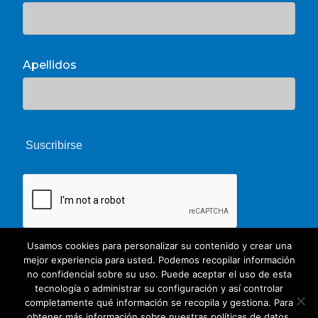
Apellidos
Usamos cookies para personalizar su contenido y crear una
mejor experiencia para usted. Podemos recopilar información
no confidencial sobre su uso. Puede aceptar el uso de esta
tecnología o administrar su configuración y así controlar
completamente qué información se recopila y gestiona. Para
obtener más información sobre nuestras políticas de datos,
© 2026 Unate. CC Creative Commons