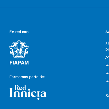
En red con
A
¿
p
A
P
P
Formamos parte de:
P
S