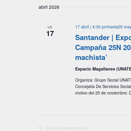
la
abril 2026
fecha.
17 abril | 4:30 pm
hasta
29 may
VIE
17
Santander | Exp
Campaña 25N 202
machista’
Espacio Magallanes (UNAT
Organiza: Grupo Social UNATE
Concejalía De Servicios Socia
motivo del 25 de noviembre: Dí
Eventos
anterior(es)