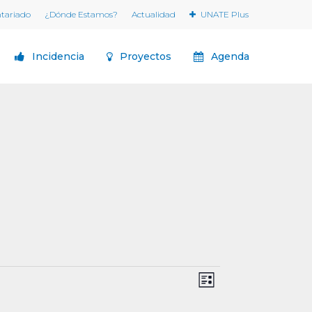
ntariado
¿Dónde Estamos?
Actualidad
UNATE Plus
Incidencia
Proyectos
Agenda
Navegaci
Navegación
Lista
de