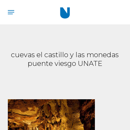
Skip
Menu
to
main
content
cuevas el castillo y las monedas
puente viesgo UNATE