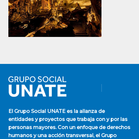
El
Grupo Social UNATE
es la alianza de
entidades y proyectos que trabaja con y por las
personas mayores. Con un enfoque de derechos
humanos y una acción transversal, el Grupo