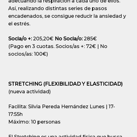
adecuando la respiración a cada uno de ellos.
Así, realizando distintas series de pasos
encadenados, se consigue reducir la ansiedad y
el estrés.
Socia/o +:
205,20€
No Socia/o:
285€
(Pago en 3 cuotas. Socios/as +: 72€ | No
socios/as: 100€)
STRETCHING (FLEXIBILIDAD Y ELASTICIDAD)
(nueva actividad)
Facilita: Silvia Pereda Hernández
Lunes | 17-
17:55h
Máximo: 10 personas
El Stretching es una actividad física que busca,