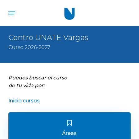
Skip
Menu
to
main
content
Centro UNATE Vargas
Curso 2026-2027
Puedes buscar el curso
de tu vida por:
Inicio cursos
Áreas