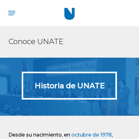
Skip
Menu
to
main
content
Conoce UNATE
Historia de UNATE
Historia de UNATE
Desde su nacimiento, en
octubre de 1978
,