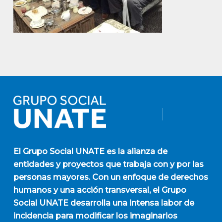
El
Grupo Social UNATE
es la alianza de
entidades y proyectos que trabaja con y por las
personas mayores. Con un enfoque de derechos
humanos y una acción transversal, el Grupo
Social UNATE desarrolla una intensa labor de
incidencia para modificar los imaginarios