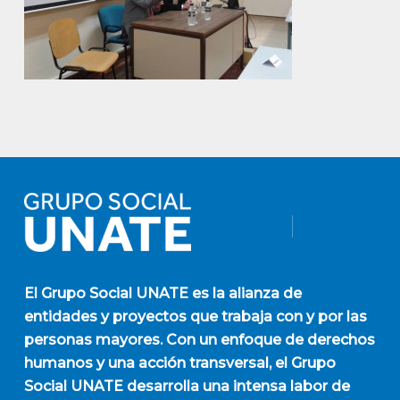
El
Grupo Social UNATE
es la alianza de
entidades y proyectos que trabaja con y por las
personas mayores. Con un enfoque de derechos
humanos y una acción transversal, el Grupo
Social UNATE desarrolla una intensa labor de