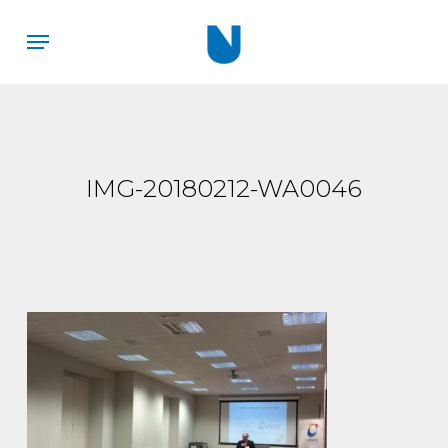
Skip
Menu
to
main
content
IMG-20180212-WA0046