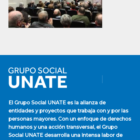
El
Grupo Social UNATE
es la alianza de
entidades y proyectos que trabaja con y por las
personas mayores. Con un enfoque de derechos
humanos y una acción transversal, el Grupo
Social UNATE desarrolla una intensa labor de