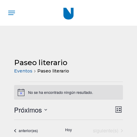
Skip
Menu
to
main
content
Paseo literario
Eventos
Paseo literario
Eventos
No se ha encontrado ningún resultado.
Aviso
Próximos
Nav
Nave
Lista
Selecciona
de
de
la
Eventos
vista
Hoy
siguiente(s)
Eventos
anterior(es)
fecha.