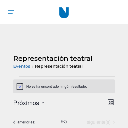
Skip
Menu
to
main
content
Representación teatral
Eventos
Representación teatral
Eventos
No se ha encontrado ningún resultado.
Aviso
Próximos
Nav
Nave
Lista
Selecciona
de
de
la
Eventos
vista
Hoy
siguiente(s)
Eventos
anterior(es)
fecha.