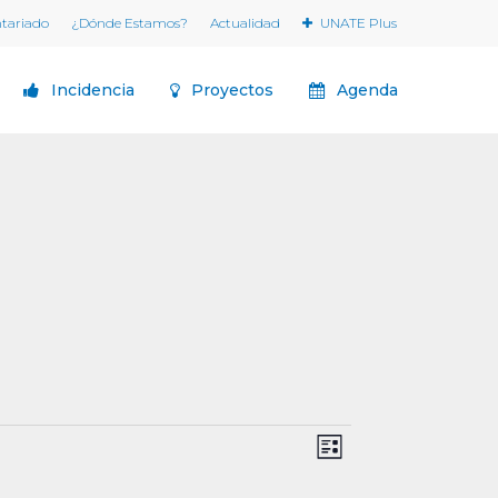
ntariado
¿Dónde Estamos?
Actualidad
UNATE Plus
Incidencia
Proyectos
Agenda
Navegaci
Navegación
Lista
de