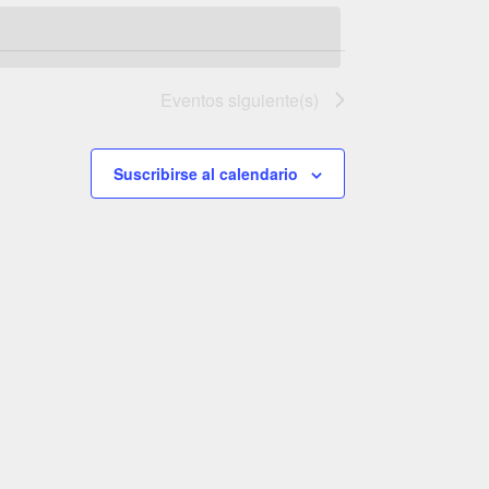
de
vistas
vistas
de
Evento
Eventos
siguiente(s)
Suscribirse al calendario