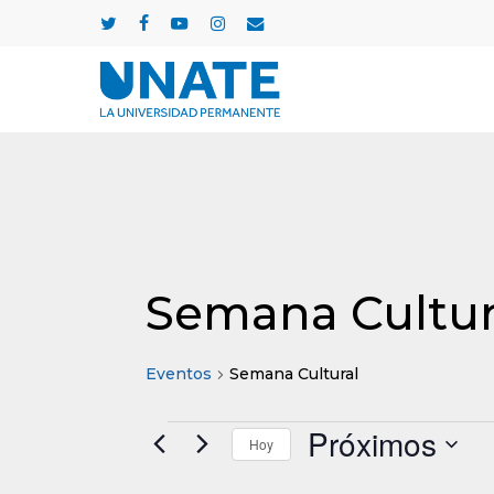
Skip
twitter
facebook
youtube
instagram
email
to
main
content
Semana Cultur
Eventos
Semana Cultural
Próximos
Eventos
Hoy
Selecciona