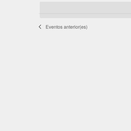
la
fecha.
Eventos
anterior(es)