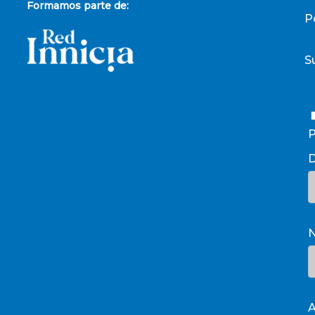
Formamos parte de:
P
S
P
D
A