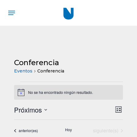
Skip
Menu
to
main
content
Conferencia
Eventos
Conferencia
Eventos
No se ha encontrado ningún resultado.
Aviso
Próximos
Nav
Nave
Lista
Selecciona
de
de
la
Eventos
vista
Hoy
siguiente(s)
Eventos
anterior(es)
fecha.