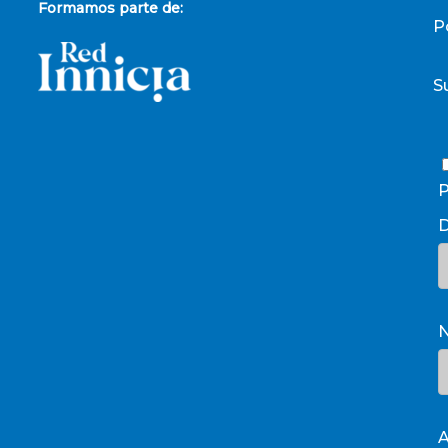
Formamos parte de:
P
S
P
D
A