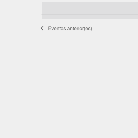
la
fecha.
Eventos
anterior(es)