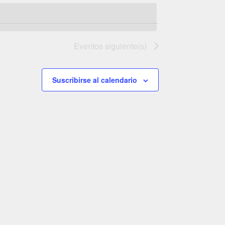
de
vistas
vistas
de
Evento
Eventos
siguiente(s)
Suscribirse al calendario