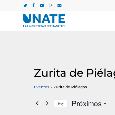
Skip
twitter
facebook
youtube
instagram
email
to
main
content
Zurita de Piél
Eventos
Zurita de Piélagos
Próximos
Eventos
Hoy
Selecciona