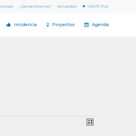
ntariado
¿Dónde Estamos?
Actualidad
UNATE Plus
Incidencia
Proyectos
Agenda
Navegaci
Navegación
Lista
de