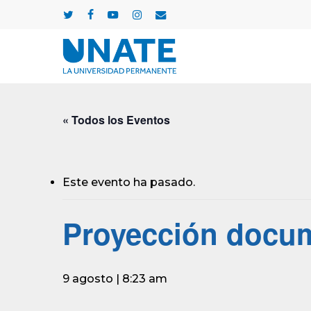
Skip
twitter
facebook
youtube
instagram
email
to
main
content
« Todos los Eventos
Este evento ha pasado.
Proyección docume
9 agosto | 8:23 am