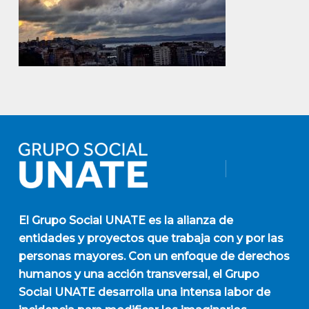
El
Grupo Social UNATE
es la alianza de
entidades y proyectos que trabaja con y por las
personas mayores. Con un enfoque de derechos
humanos y una acción transversal, el Grupo
Social UNATE desarrolla una intensa labor de