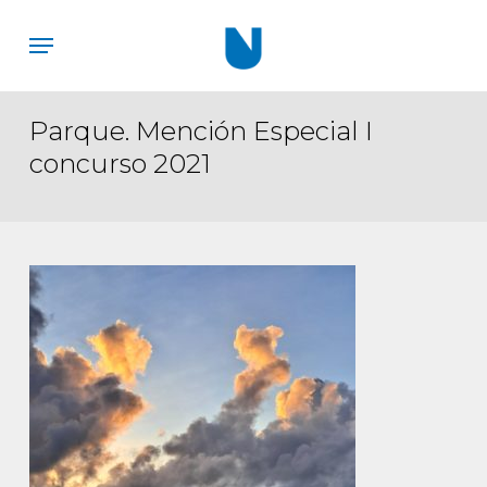
Skip
Menu
to
main
content
Parque. Mención Especial I
concurso 2021