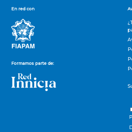
En red con
A
¿
p
A
P
P
Formamos parte de:
P
S
P
D