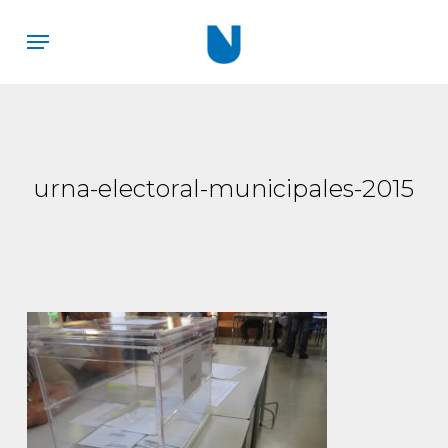
Skip
Menu
to
main
content
urna-electoral-municipales-2015