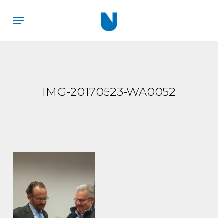
Skip
Menu
to
main
content
IMG-20170523-WA0052