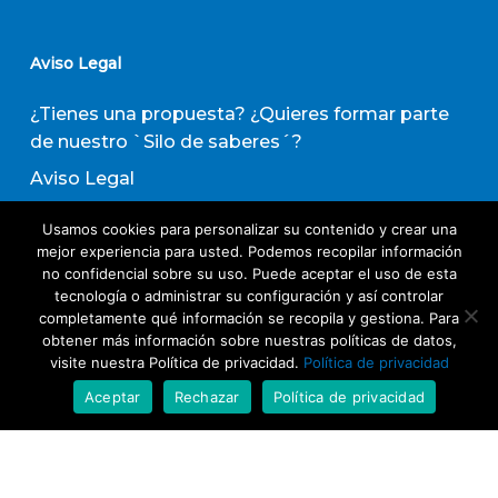
Aviso Legal
¿Tienes una propuesta? ¿Quieres formar parte
de nuestro `Silo de saberes´?
Aviso Legal
Política de privacidad
Usamos cookies para personalizar su contenido y crear una
Política de Transparencia
mejor experiencia para usted. Podemos recopilar información
no confidencial sobre su uso. Puede aceptar el uso de esta
Política de Evaluación de Proveedores
tecnología o administrar su configuración y así controlar
completamente qué información se recopila y gestiona. Para
obtener más información sobre nuestras políticas de datos,
Suscribirse a nuestro boletín de actividades
visite nuestra Política de privacidad.
Política de privacidad
Aceptar
Rechazar
Política de privacidad
Acepto los términos y condiciones
Política
de Privacidad