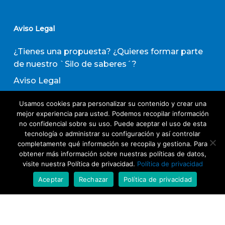
Aviso Legal
¿Tienes una propuesta? ¿Quieres formar parte
de nuestro `Silo de saberes´?
Aviso Legal
Política de privacidad
Usamos cookies para personalizar su contenido y crear una
Política de Transparencia
mejor experiencia para usted. Podemos recopilar información
no confidencial sobre su uso. Puede aceptar el uso de esta
Política de Evaluación de Proveedores
tecnología o administrar su configuración y así controlar
completamente qué información se recopila y gestiona. Para
obtener más información sobre nuestras políticas de datos,
Suscribirse a nuestro boletín de actividades
visite nuestra Política de privacidad.
Política de privacidad
Aceptar
Rechazar
Política de privacidad
Acepto los términos y condiciones
Política
de Privacidad