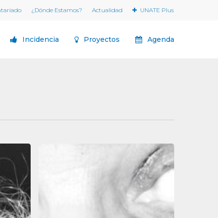
ntariado
¿Dónde Estamos?
Actualidad
UNATE Plus
Incidencia
Proyectos
Agenda
Las
“Lideresas”
de
Ana
Amado
toman