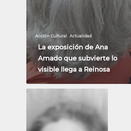
Acción Cultural
Actualidad
La exposición de Ana
Amado que subvierte lo
visible llega a Reinosa
La
exposición
fotográfica
“Lideresas”
de
Ana