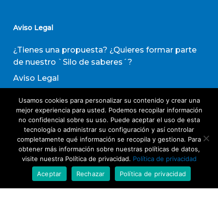
Aviso Legal
¿Tienes una propuesta? ¿Quieres formar parte
de nuestro `Silo de saberes´?
Aviso Legal
Política de privacidad
Usamos cookies para personalizar su contenido y crear una
Política de Transparencia
mejor experiencia para usted. Podemos recopilar información
no confidencial sobre su uso. Puede aceptar el uso de esta
Política de Evaluación de Proveedores
tecnología o administrar su configuración y así controlar
completamente qué información se recopila y gestiona. Para
obtener más información sobre nuestras políticas de datos,
Suscribirse a nuestro boletín de actividades
visite nuestra Política de privacidad.
Política de privacidad
Aceptar
Rechazar
Política de privacidad
Acepto los términos y condiciones
Política
de Privacidad