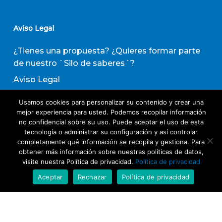
Aviso Legal
¿Tienes una propuesta? ¿Quieres formar parte
de nuestro `Silo de saberes´?
Aviso Legal
Política de privacidad
Usamos cookies para personalizar su contenido y crear una
Política de Transparencia
mejor experiencia para usted. Podemos recopilar información
no confidencial sobre su uso. Puede aceptar el uso de esta
Política de Evaluación de Proveedores
tecnología o administrar su configuración y así controlar
completamente qué información se recopila y gestiona. Para
obtener más información sobre nuestras políticas de datos,
Suscribirse a nuestro boletín de actividades
visite nuestra Política de privacidad.
Política de privacidad
Aceptar
Rechazar
Política de privacidad
Acepto los términos y condiciones
Política
de Privacidad