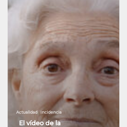
de
las
mujeres
que
son
mayores
alcanza
las
10.000
visualizaciones
en
Youtube
Actualidad
Incidencia
El vídeo de la