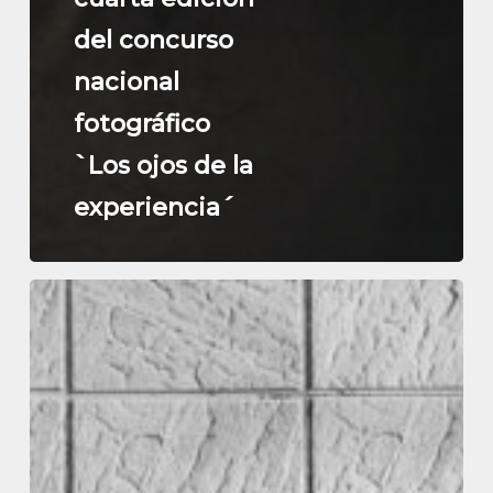
del concurso
nacional
fotográfico
`Los ojos de la
experiencia´
Manuel
Rodríguez
Gómez
gana
el
III
premio
de