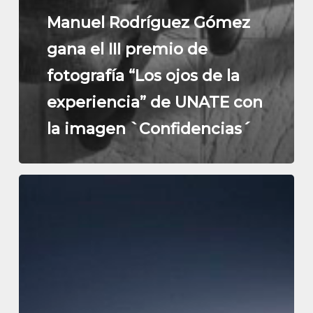
Manuel Rodríguez Gómez
gana el III premio de
fotografía “Los ojos de la
experiencia” de UNATE con
la imagen `Confidencias´
UNATE
convoca
la
tercera
edición
del
concurso
fotográfico