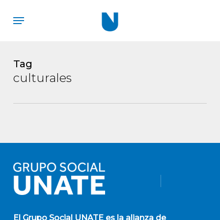
Skip
Menu
to
main
content
Tag
culturales
El
Grupo Social UNATE
es la alianza de