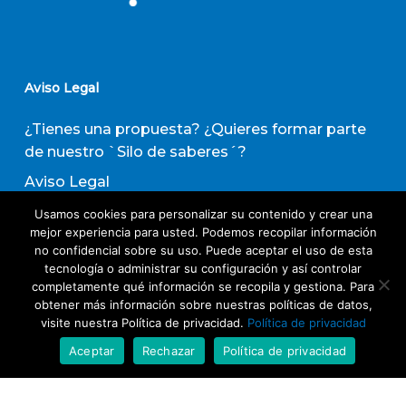
Aviso Legal
¿Tienes una propuesta? ¿Quieres formar parte
de nuestro `Silo de saberes´?
Aviso Legal
Política de privacidad
Usamos cookies para personalizar su contenido y crear una
mejor experiencia para usted. Podemos recopilar información
Política de Transparencia
no confidencial sobre su uso. Puede aceptar el uso de esta
tecnología o administrar su configuración y así controlar
Política de Evaluación de Proveedores
completamente qué información se recopila y gestiona. Para
obtener más información sobre nuestras políticas de datos,
visite nuestra Política de privacidad.
Política de privacidad
Suscribirse a nuestro boletín de actividades
Aceptar
Rechazar
Política de privacidad
Acepto los términos y condiciones
Política