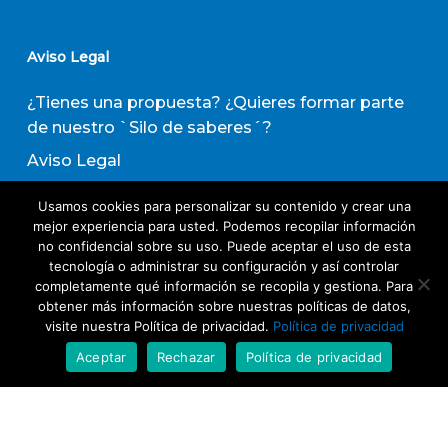
Aviso Legal
¿Tienes una propuesta? ¿Quieres formar parte
de nuestro `Silo de saberes´?
Aviso Legal
Política de privacidad
Usamos cookies para personalizar su contenido y crear una
Política de Transparencia
mejor experiencia para usted. Podemos recopilar información
no confidencial sobre su uso. Puede aceptar el uso de esta
Política de Evaluación de Proveedores
tecnología o administrar su configuración y así controlar
completamente qué información se recopila y gestiona. Para
obtener más información sobre nuestras políticas de datos,
Suscribirse a nuestro boletín de actividades
visite nuestra Política de privacidad.
Política de privacidad
Aceptar
Rechazar
Política de privacidad
Acepto los términos y condiciones
Política
de Privacidad