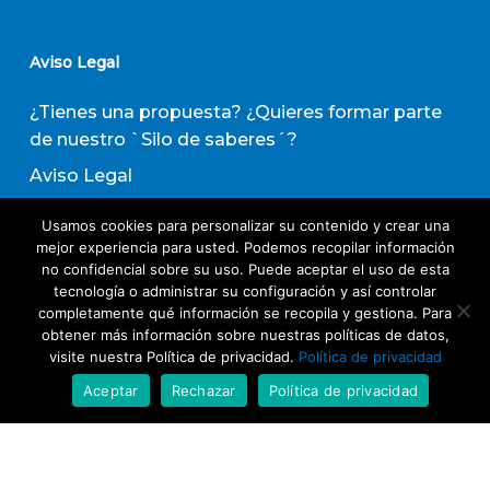
Aviso Legal
¿Tienes una propuesta? ¿Quieres formar parte
de nuestro `Silo de saberes´?
Aviso Legal
Política de privacidad
Usamos cookies para personalizar su contenido y crear una
Política de Transparencia
mejor experiencia para usted. Podemos recopilar información
no confidencial sobre su uso. Puede aceptar el uso de esta
Política de Evaluación de Proveedores
tecnología o administrar su configuración y así controlar
completamente qué información se recopila y gestiona. Para
obtener más información sobre nuestras políticas de datos,
Suscribirse a nuestro boletín de actividades
visite nuestra Política de privacidad.
Política de privacidad
Aceptar
Rechazar
Política de privacidad
Acepto los términos y condiciones
Política
de Privacidad