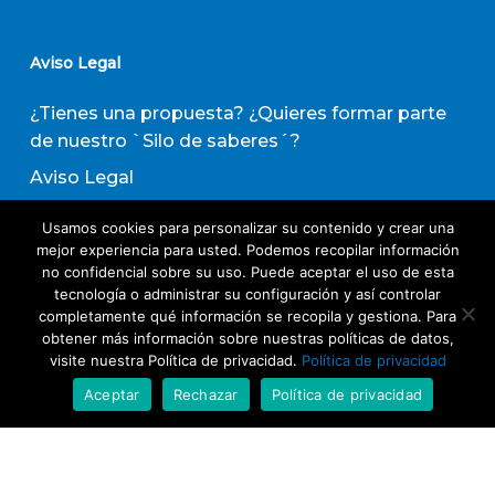
Aviso Legal
¿Tienes una propuesta? ¿Quieres formar parte
de nuestro `Silo de saberes´?
Aviso Legal
Política de privacidad
Usamos cookies para personalizar su contenido y crear una
Política de Transparencia
mejor experiencia para usted. Podemos recopilar información
no confidencial sobre su uso. Puede aceptar el uso de esta
Política de Evaluación de Proveedores
tecnología o administrar su configuración y así controlar
completamente qué información se recopila y gestiona. Para
obtener más información sobre nuestras políticas de datos,
Suscribirse a nuestro boletín de actividades
visite nuestra Política de privacidad.
Política de privacidad
Aceptar
Rechazar
Política de privacidad
Acepto los términos y condiciones
Política
de Privacidad