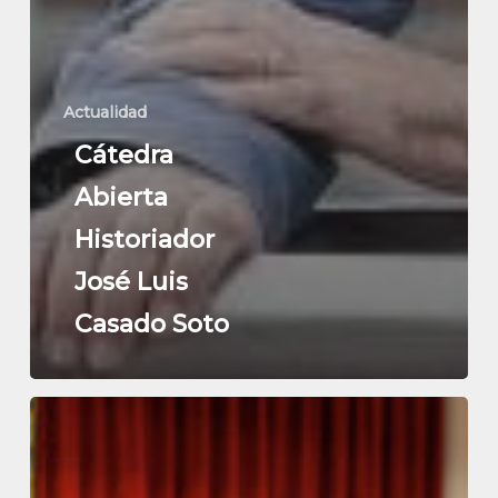
Actualidad
Cátedra
Abierta
Historiador
José Luis
Casado Soto
Clausurada
la
«Cátedra
Abierta