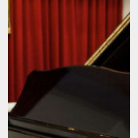
del
Historiador
José
Luis
Casado
Soto»