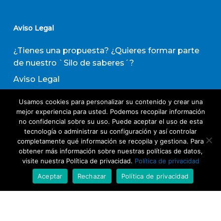
Aviso Legal
¿Tienes una propuesta? ¿Quieres formar parte
de nuestro `Silo de saberes´?
Aviso Legal
Política de privacidad
Usamos cookies para personalizar su contenido y crear una
Política de Transparencia
mejor experiencia para usted. Podemos recopilar información
no confidencial sobre su uso. Puede aceptar el uso de esta
Política de Evaluación de Proveedores
tecnología o administrar su configuración y así controlar
completamente qué información se recopila y gestiona. Para
obtener más información sobre nuestras políticas de datos,
Suscribirse a nuestro boletín de actividades
visite nuestra Política de privacidad.
Política de privacidad
Aceptar
Rechazar
Política de privacidad
Acepto los términos y condiciones
Política
de Privacidad