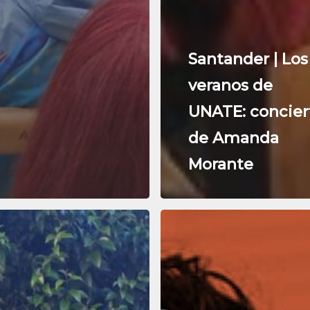
Santander | Los
veranos de
UNATE: concier
de Amanda
Morante
Comienzan
s
Los
Veranos
de
en
UNATE
con