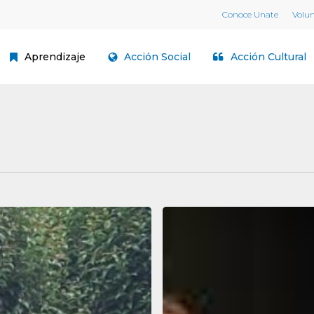
Conoce Unate
Volu
Aprendizaje
Acción Social
Acción Cultural
Santander
|
Los
veranos
de
UNATE: