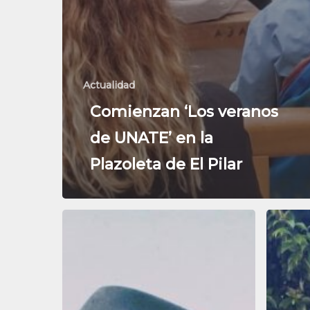
Actualidad
Comienzan ‘Los veranos
de UNATE’ en la
Plazoleta de El Pilar
La
Los
música
Verano
de
de
Javi
UNATE
Lost
concluy
en
con