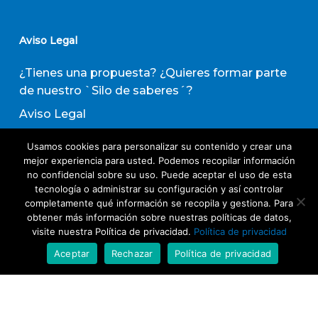
Aviso Legal
¿Tienes una propuesta? ¿Quieres formar parte
de nuestro `Silo de saberes´?
Aviso Legal
Política de privacidad
Usamos cookies para personalizar su contenido y crear una
Política de Transparencia
mejor experiencia para usted. Podemos recopilar información
no confidencial sobre su uso. Puede aceptar el uso de esta
Política de Evaluación de Proveedores
tecnología o administrar su configuración y así controlar
completamente qué información se recopila y gestiona. Para
obtener más información sobre nuestras políticas de datos,
Suscribirse a nuestro boletín de actividades
visite nuestra Política de privacidad.
Política de privacidad
Aceptar
Rechazar
Política de privacidad
Acepto los términos y condiciones
Política
de Privacidad