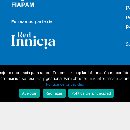
P
P
Formamos parte de:
P
S
ejor experiencia para usted. Podemos recopilar información no confiden
P
nformación se recopila y gestiona. Para obtener más información sobre nu
Política de privacidad
D
Aceptar
Rechazar
Política de privacidad