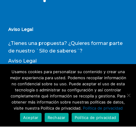
Aviso Legal
¿Tienes una propuesta? ¿Quieres formar parte
de nuestro `Silo de saberes´?
Aviso Legal
Política de privacidad
Usamos cookies para personalizar su contenido y crear una
mejor experiencia para usted. Podemos recopilar información
Política de Transparencia
no confidencial sobre su uso. Puede aceptar el uso de esta
tecnología o administrar su configuración y así controlar
Política de Evaluación de Proveedores
completamente qué información se recopila y gestiona. Para
obtener más información sobre nuestras políticas de datos,
visite nuestra Política de privacidad.
Política de privacidad
Suscribirse a nuestro boletín de actividades
Aceptar
Rechazar
Política de privacidad
Acepto los términos y condiciones
Política