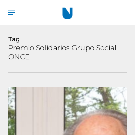
Skip
Menu
to
main
content
Tag
Premio Solidarios Grupo Social
ONCE
Modesto
Chato,
presidente
de
UNATE,
Premio