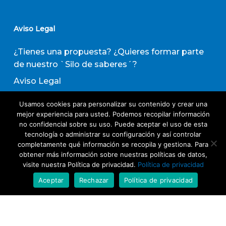
Aviso Legal
¿Tienes una propuesta? ¿Quieres formar parte
de nuestro `Silo de saberes´?
Aviso Legal
Política de privacidad
Usamos cookies para personalizar su contenido y crear una
Política de Transparencia
mejor experiencia para usted. Podemos recopilar información
no confidencial sobre su uso. Puede aceptar el uso de esta
Política de Evaluación de Proveedores
tecnología o administrar su configuración y así controlar
completamente qué información se recopila y gestiona. Para
obtener más información sobre nuestras políticas de datos,
Suscribirse a nuestro boletín de actividades
visite nuestra Política de privacidad.
Política de privacidad
Aceptar
Rechazar
Política de privacidad
Acepto los términos y condiciones
Política
de Privacidad