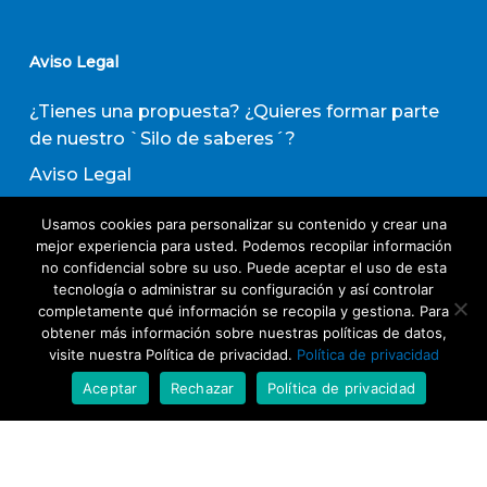
Aviso Legal
¿Tienes una propuesta? ¿Quieres formar parte
de nuestro `Silo de saberes´?
Aviso Legal
Política de privacidad
Usamos cookies para personalizar su contenido y crear una
Política de Transparencia
mejor experiencia para usted. Podemos recopilar información
no confidencial sobre su uso. Puede aceptar el uso de esta
Política de Evaluación de Proveedores
tecnología o administrar su configuración y así controlar
completamente qué información se recopila y gestiona. Para
obtener más información sobre nuestras políticas de datos,
Suscribirse a nuestro boletín de actividades
visite nuestra Política de privacidad.
Política de privacidad
Aceptar
Rechazar
Política de privacidad
Acepto los términos y condiciones
Política
de Privacidad