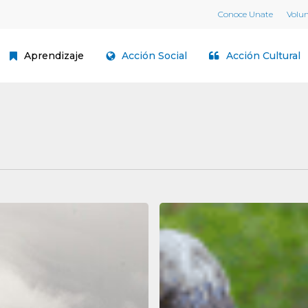
Conoce Unate
Volu
Aprendizaje
Acción Social
Acción Cultural
Villacarriedo
|
Conferencia:
‘Mujeres
peregrinas’