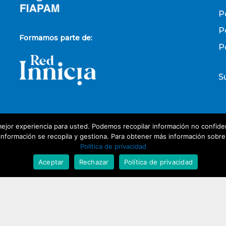
P
P
Formamos parte de:
P
S
ejor experiencia para usted. Podemos recopilar información no confiden
P
nformación se recopila y gestiona. Para obtener más información sobre nu
Política de privacidad
D
Aceptar
Rechazar
Política de privacidad