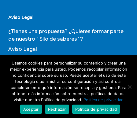
Aviso Legal
¿Tienes una propuesta? ¿Quieres formar parte
de nuestro `Silo de saberes´?
Aviso Legal
Política de privacidad
Usamos cookies para personalizar su contenido y crear una
Política de Transparencia
mejor experiencia para usted. Podemos recopilar información
no confidencial sobre su uso. Puede aceptar el uso de esta
Política de Evaluación de Proveedores
tecnología o administrar su configuración y así controlar
completamente qué información se recopila y gestiona. Para
obtener más información sobre nuestras políticas de datos,
Suscribirse a nuestro boletín de actividades
visite nuestra Política de privacidad.
Política de privacidad
Aceptar
Rechazar
Política de privacidad
Acepto los términos y condiciones
Política
de Privacidad