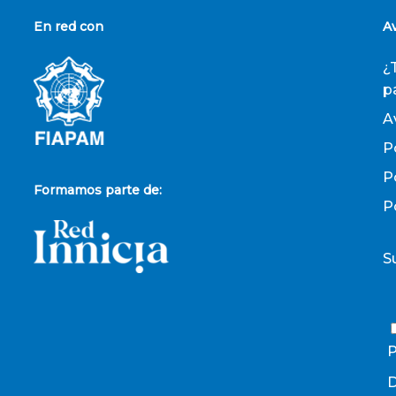
En red con
A
¿
p
A
P
P
Formamos parte de:
P
S
P
D