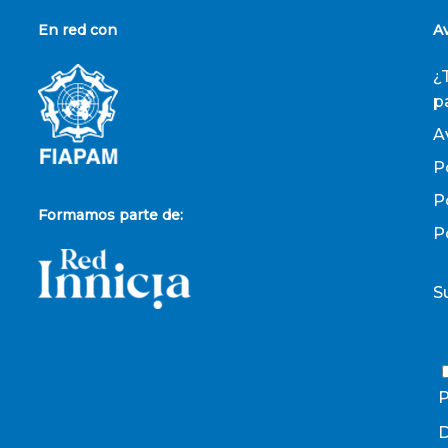
En red con
A
¿
p
A
P
P
Formamos parte de:
P
S
P
D