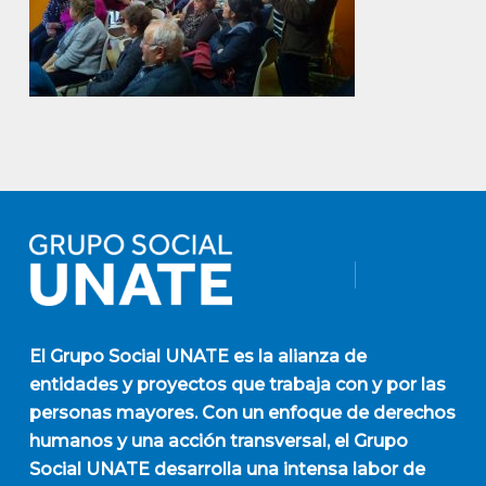
El
Grupo Social UNATE
es la alianza de
entidades y proyectos que trabaja con y por las
personas mayores. Con un enfoque de derechos
humanos y una acción transversal, el Grupo
Social UNATE desarrolla una intensa labor de