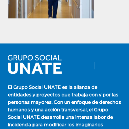
El
Grupo Social UNATE
es la alianza de
entidades y proyectos que trabaja con y por las
personas mayores. Con un enfoque de derechos
humanos y una acción transversal, el Grupo
Social UNATE desarrolla una intensa labor de
incidencia para modificar los imaginarios