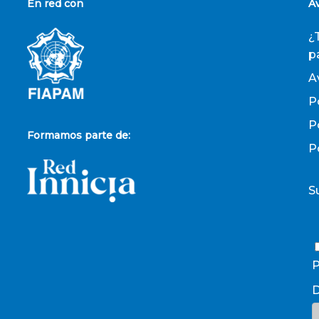
En red con
A
¿
p
A
P
P
Formamos parte de:
P
S
P
D