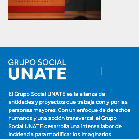
El
Grupo Social UNATE
es la alianza de
entidades y proyectos que trabaja con y por las
personas mayores. Con un enfoque de derechos
humanos y una acción transversal, el Grupo
Social UNATE desarrolla una intensa labor de
incidencia para modificar los imaginarios