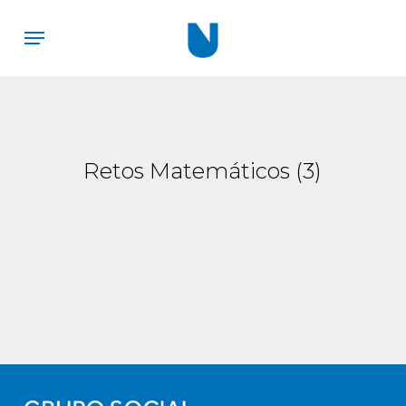
Skip
Menu
to
main
content
Retos Matemáticos (3)