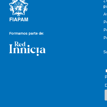
¿
p
A
P
P
Formamos parte de:
P
S
P
D