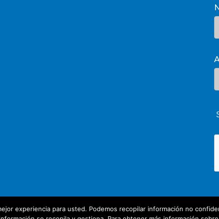
A
ejor experiencia para usted. Podemos recopilar información no confiden
nformación se recopila y gestiona. Para obtener más información sobre nu