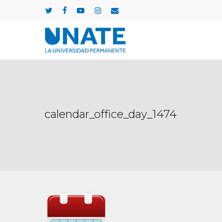
Skip
twitter
facebook
youtube
instagram
email
to
main
content
calendar_office_day_1474