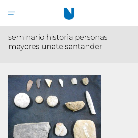
Skip
Menu
to
main
content
seminario historia personas
mayores unate santander