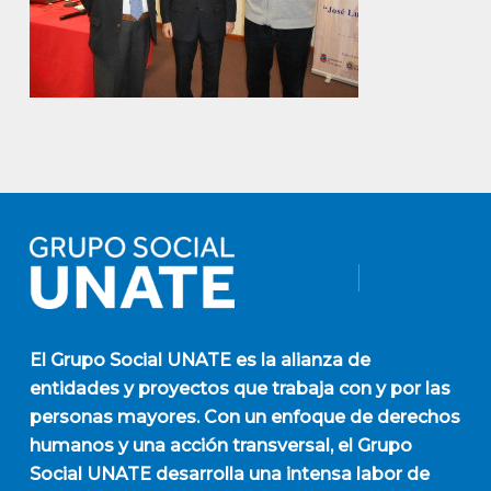
El
Grupo Social UNATE
es la alianza de
entidades y proyectos que trabaja con y por las
personas mayores. Con un enfoque de derechos
humanos y una acción transversal, el Grupo
Social UNATE desarrolla una intensa labor de