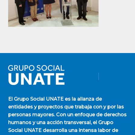
El
Grupo Social UNATE
es la alianza de
entidades y proyectos que trabaja con y por las
personas mayores. Con un enfoque de derechos
humanos y una acción transversal, el Grupo
Social UNATE desarrolla una intensa labor de